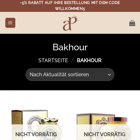
Zum
-5% RABATT AUF IHRE BESTELLUNG MIT DEM CODE
WILLKOMMEN5
Inhalt
springen
Bakhour
STARTSEITE
/
BAKHOUR
NICHT VORRÄTIG
NICHT VORRÄTIG