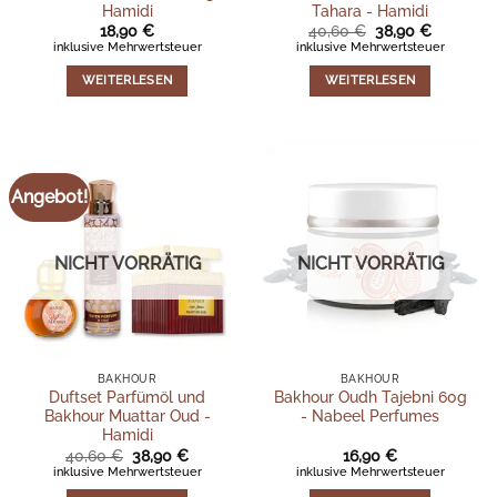
Hamidi
Tahara - Hamidi
Ursprünglicher
Aktueller
18,90
€
40,60
€
38,90
€
Preis
Preis
inklusive Mehrwertsteuer
inklusive Mehrwertsteuer
war:
ist:
40,60 €
38,90 €.
WEITERLESEN
WEITERLESEN
Angebot!
NICHT VORRÄTIG
NICHT VORRÄTIG
BAKHOUR
BAKHOUR
Duftset Parfümöl und
Bakhour Oudh Tajebni 60g
Bakhour Muattar Oud -
- Nabeel Perfumes
Hamidi
Ursprünglicher
Aktueller
40,60
€
38,90
€
16,90
€
Preis
Preis
inklusive Mehrwertsteuer
inklusive Mehrwertsteuer
war:
ist: