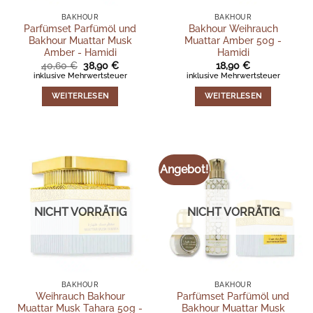
BAKHOUR
BAKHOUR
Parfümset Parfümöl und
Bakhour Weihrauch
Bakhour Muattar Musk
Muattar Amber 50g -
Amber - Hamidi
Hamidi
Ursprünglicher
Aktueller
40,60
€
38,90
€
18,90
€
Preis
Preis
inklusive Mehrwertsteuer
inklusive Mehrwertsteuer
war:
ist:
40,60 €
38,90 €.
WEITERLESEN
WEITERLESEN
Angebot!
NICHT VORRÄTIG
NICHT VORRÄTIG
BAKHOUR
BAKHOUR
Weihrauch Bakhour
Parfümset Parfümöl und
Muattar Musk Tahara 50g -
Bakhour Muattar Musk