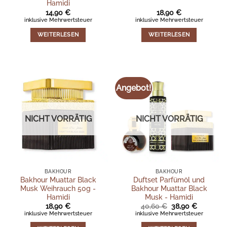
Hamidi
14,90
€
18,90
€
inklusive Mehrwertsteuer
inklusive Mehrwertsteuer
WEITERLESEN
WEITERLESEN
Angebot!
NICHT VORRÄTIG
NICHT VORRÄTIG
BAKHOUR
BAKHOUR
Bakhour Muattar Black
Duftset Parfümöl und
Musk Weihrauch 50g -
Bakhour Muattar Black
Hamidi
Musk - Hamidi
Ursprünglicher
Aktueller
18,90
€
40,60
€
38,90
€
Preis
Preis
inklusive Mehrwertsteuer
inklusive Mehrwertsteuer
war:
ist:
40,60 €
38,90 €.